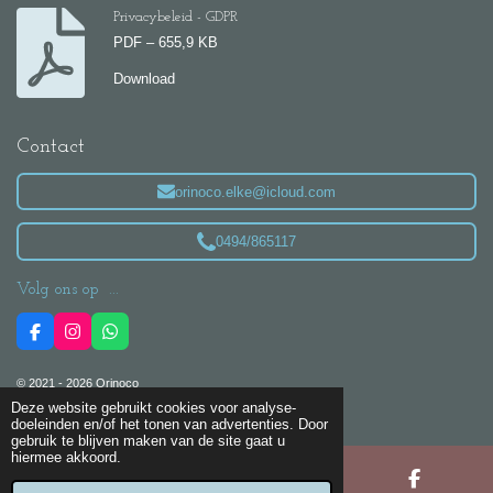
Privacybeleid - GDPR
PDF – 655,9 KB
Download
Contact
orinoco.elke@icloud.com
0494/865117
Volg ons op ...
F
I
W
a
n
h
c
s
a
© 2021 - 2026 Orinoco
e
t
t
b
a
s
Powered by
JouwWeb
Deze website gebruikt cookies voor analyse-
o
g
A
doeleinden en/of het tonen van advertenties. Door
o
r
p
gebruik te blijven maken van de site gaat u
k
a
p
hiermee akkoord.
m