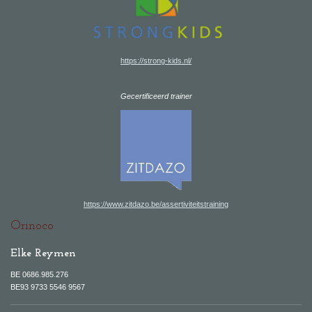
https://strong-kids.nl/
Gecertificeerd trainer
https://www.zitdazo.be/assertiviteitstraining
Orinoco
Elke Reymen
BE 0686.985.276
BE93 9733 5546 9567