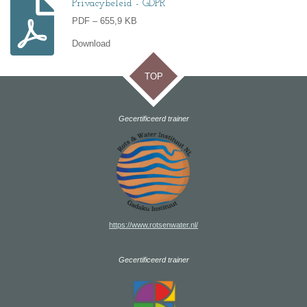
Privacybeleid - GDPR
PDF – 655,9 KB
Download
TOP
Gecertificeerd trainer
https://www.rotsenwater.nl/
Gecertificeerd trainer