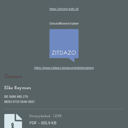
https://strong-kids.nl/
Gecertificeerd trainer
https://www.zitdazo.be/assertiviteitstraining
Orinoco
Elke Reymen
BE 0686.985.276
BE93 9733 5546 9567
Privacybeleid - GDPR
PDF – 655,9 KB