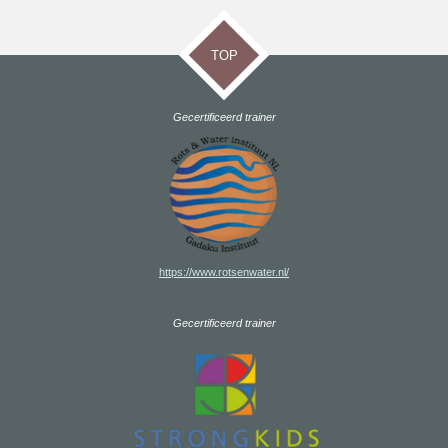
TOP
Gecertificeerd trainer
https://www.rotsenwater.nl/
Gecertificeerd trainer